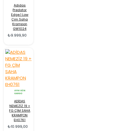
Adidas
Predator
Edge.1 Low
Çim Saha
Krampon
GW1024
₺9.999,90
AYNI GÜN
KARGO
ADİDAS
NEMEZİZ 19 +
FG ÇİM SAHA
KRAMPON
EH0761
₺10.999,00