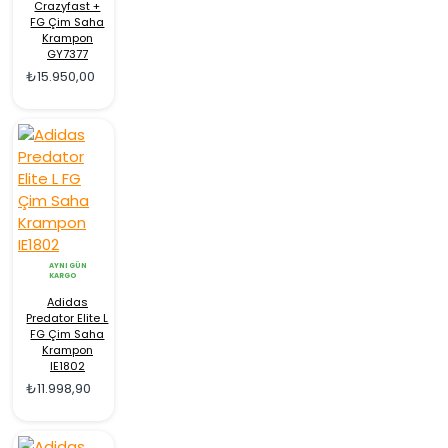
Crazyfast +
FG Çim Saha
Krampon
GY7377
₺15.950,00
AYNI GÜN
KARGO
Adidas
Predator Elite L
FG Çim Saha
Krampon
IE1802
₺11.998,90