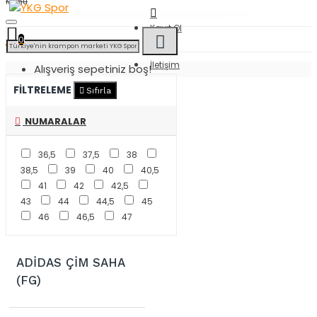
Menü
Kayıt Ol
0
İletişim
Alışveriş sepetiniz boş!
FILTRELEME
Sıfırla
NUMARALAR
36,5
37,5
38
38,5
39
40
40,5
41
42
42,5
43
44
44,5
45
46
46,5
47
ADIDAS ÇIM SAHA
(FG)