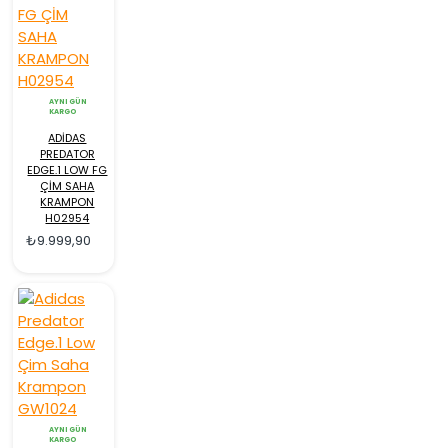
AYNI GÜN
KARGO
ADİDAS
PREDATOR
EDGE.1 LOW FG
ÇİM SAHA
KRAMPON
H02954
₺9.999,90
AYNI GÜN
KARGO