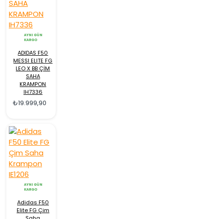
AYNI GÜN
KARGO
ADIDAS F50
MESSI ELITE FG
LEO X BB ÇİM
SAHA
KRAMPON
IH7336
₺19.999,90
AYNI GÜN
KARGO
Adidas F50
Elite FG Çim
Saha