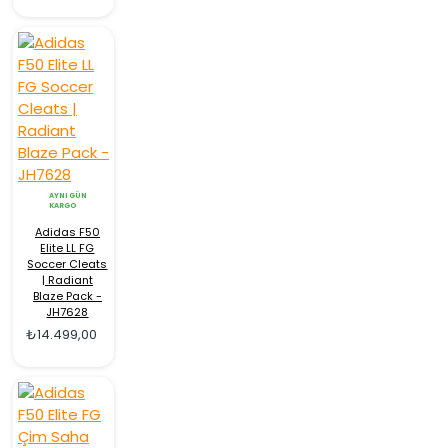
AYNI GÜN
KARGO
Adidas F50
Elite LL FG
Soccer Cleats
| Radiant
Blaze Pack -
JH7628
₺14.499,00