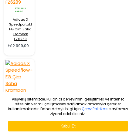
AYNI GÜN
KARGO
Adidas X
Speedportal.1
FG Çim Saha
Krampon
FZ6289
₺12.999,00
Alışveriş sitemizde, kullanıcı deneyimini geliştirmek ve internet
sitesinin verimli çalışmasını sağlamak amacıyla çerezler
AYNI GÜN
KARGO
kullanılmaktadır. Daha detaylı bilgi için
Çerez Politikası
sayfamızı
ziyaret edebilirsiniz.
Adidas X
Speedflow+
FG Çim Saha
Kabul Et
Krampon
WHATSAPP DESTEK
GY4982