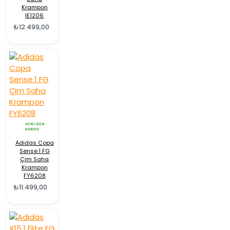
Krampon
IE1206
₺12.499,00
AYNI GÜN
KARGO
Adidas Copa
Sense.1 FG
Çim Saha
Krampon
FY6208
₺11.499,00