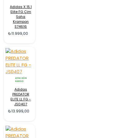
Adidas X 15.1
Elite FG Çim
Saha
Krampon
S74616
₺11.999,00
AYNI GÜN
KARGO
Adidas
PREDATOR
ELITE LL FG -
JS0407
₺13.999,00