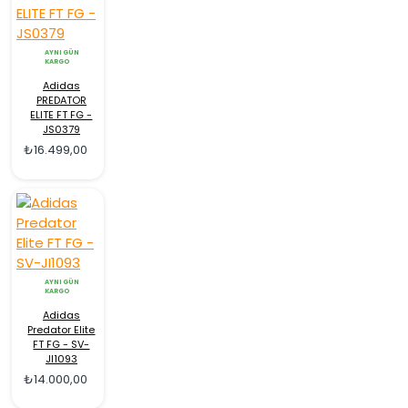
AYNI GÜN
KARGO
Adidas
PREDATOR
ELITE FT FG -
JS0379
₺16.499,00
AYNI GÜN
KARGO
Adidas
Predator Elite
FT FG - SV-
JI1093
₺14.000,00