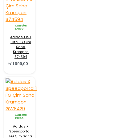
AYNI GÜN
KARGO
Adidas X15.1
Elite FG Çim
Saha
Krampon
S74594
₺11.999,00
AYNI GÜN
KARGO
Adidas X
Speedportal.1
FG Çim Saha