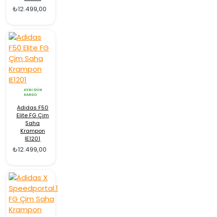
₺12.499,00
AYNI GÜN
KARGO
Adidas F50
Elite FG Çim
Saha
Krampon
IE1201
₺12.499,00