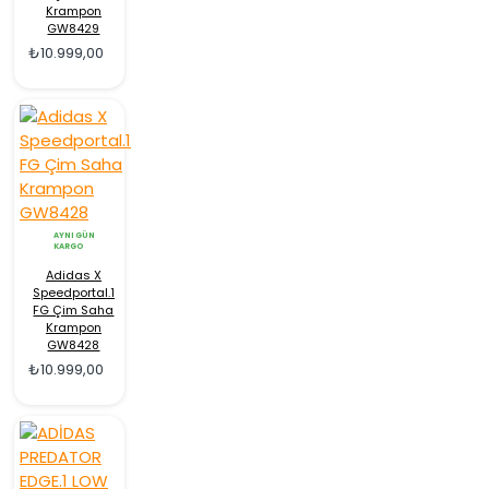
Krampon
GW8429
₺10.999,00
AYNI GÜN
KARGO
Adidas X
Speedportal.1
FG Çim Saha
Krampon
GW8428
₺10.999,00