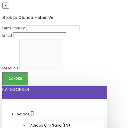
×
Stokta Olunca Haber Ver
İsim/Soyisim
Email
Mesajınız
GÖNDER
KATEGORILER
Adidas
Adidas Çim Saha (FG)