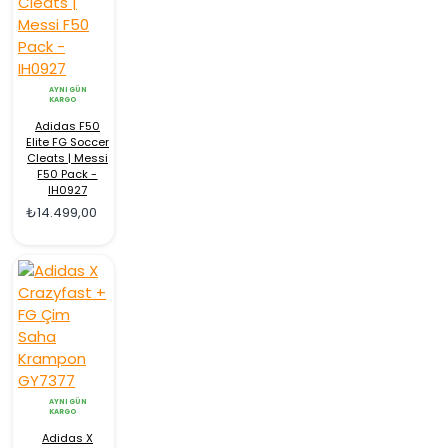
AYNI GÜN
KARGO
Adidas F50
Elite FG Soccer
Cleats | Messi
F50 Pack -
IH0927
₺14.499,00
AYNI GÜN
KARGO
Adidas X