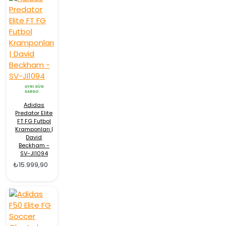
AYNI GÜN
KARGO
Adidas
Predator Elite
FT FG Futbol
Kramponları |
David
Beckham -
SV-JI1094
₺15.999,90