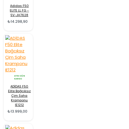
Adidas F50
ELITE LL FG -
SV-JH7628
₺14.298,90
AYNI GÜN
KARGO
ADİDAS F50
Elite Bağcıksız
Çim Saha
Kramponu
IE1212
₺13.999,00