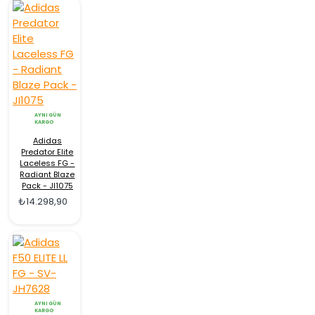
AYNI GÜN
KARGO
Adidas
Predator Elite
Laceless FG -
Radiant Blaze
Pack - JI1075
₺14.298,90
AYNI GÜN
KARGO