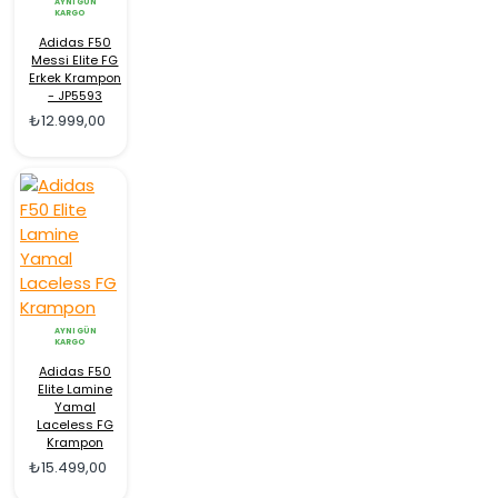
AYNI GÜN
KARGO
Adidas F50
Messi Elite FG
Erkek Krampon
- JP5593
₺12.999,00
AYNI GÜN
KARGO
Adidas F50
Elite Lamine
Yamal
Laceless FG
Krampon
₺15.499,00