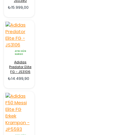
JS0380
₺15.999,00
AYNI GÜN
KARGO
Adidas
Predator Elite
FG - JS3106
₺14.499,90