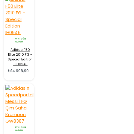
AYNI GÜN
KARGO
Adidas F50
Elite 2010 FG -
Special Edition
- IH0945
₺14.998,90
AYNI GÜN
KARGO