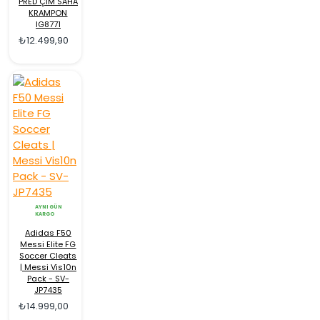
PRED ÇİM SAHA
KRAMPON
IG8771
₺12.499,90
AYNI GÜN
KARGO
Adidas F50
Messi Elite FG
Soccer Cleats
| Messi Vis10n
Pack - SV-
JP7435
₺14.999,00