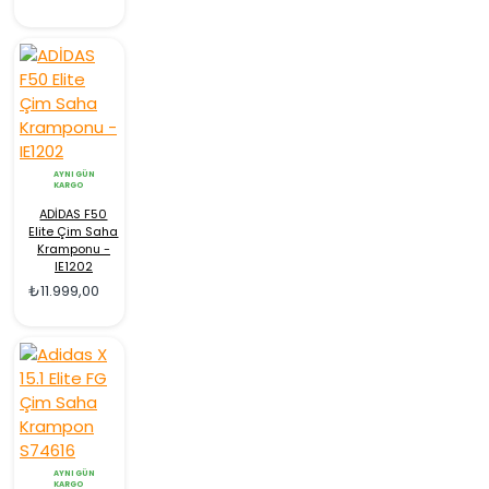
AYNI GÜN
KARGO
ADİDAS F50
Elite Çim Saha
Kramponu -
IE1202
₺11.999,00
AYNI GÜN
KARGO