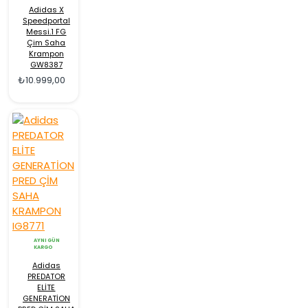
Adidas X
Speedportal
Messi.1 FG
Çim Saha
Krampon
GW8387
₺10.999,00
AYNI GÜN
KARGO
Adidas
PREDATOR
ELİTE
GENERATİON