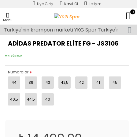
Üye Girişi
Kayıt Ol
İletişim
0
Menü
ADIDAS PREDATOR ELITE FG - JS3106
AYNI GÜN KARGO
Numaralar
44
39
43
42,5
42
41
45
40,5
44,5
40