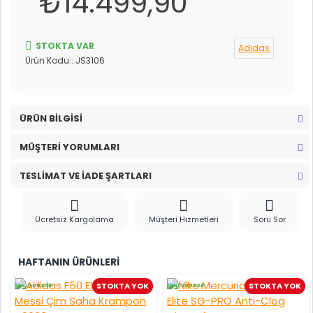
₺14.499,90
STOKTA VAR
Adidas
Ürün Kodu::
JS3106
ÜRÜN BILGISI
MÜŞTERI YORUMLARI
TESLIMAT VE İADE ŞARTLARI
Ücretsiz Kargolama
Müşteri Hizmetleri
Soru Sor
HAFTANIN ÜRÜNLERI
STOKTA YOK
STOKTA YOK
AYNI GÜN KARGO
AYNI GÜN KARGO