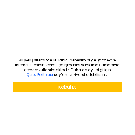
Alışveriş sitemizde, kullanıcı deneyimini geliştirmek ve
internet sitesinin verimli çalışmasını sağlamak amacıyla
çerezler kullanılmaktadır. Daha detaylı bilgi için
Çerez Politikası
sayfamızı ziyaret edebilirsiniz.
Kabul Et
SEPETE EKLE
HEMEN SATIN AL
Dğer Ürünlerimiz
STOKTA YOK
STOKTA YOK
AYNI GÜN KARGO
AYNI GÜN KARGO