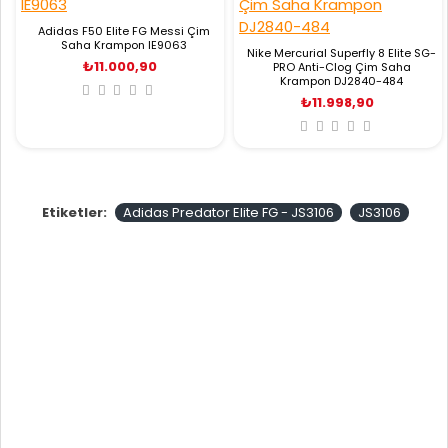
Adidas F50 Elite FG Messi Çim
Saha Krampon IE9063
Nike Mercurial Superfly 8 Elite SG-
₺11.000,90
PRO Anti-Clog Çim Saha
Krampon DJ2840-484
₺11.998,90
Etiketler:
Adidas Predator Elite FG - JS3106
JS3106