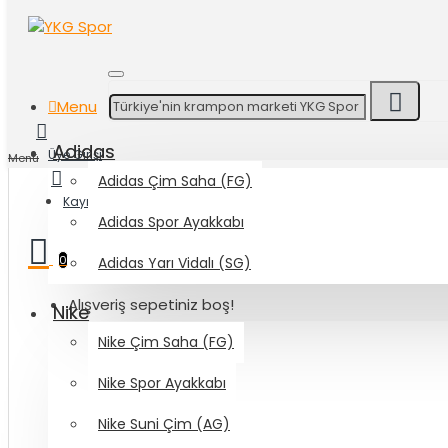
Menu
Adidas
Üye Girişi
Menü
Adidas Çim Saha (FG)
Kayıt Ol
Adidas Spor Ayakkabı
0
Adidas Yarı Vidalı (SG)
Alışveriş sepetiniz boş!
Nike
Nike Çim Saha (FG)
Nike Spor Ayakkabı
Nike Suni Çim (AG)