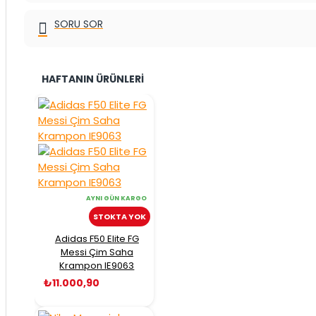
SORU SOR
HAFTANIN ÜRÜNLERI
AYNI GÜN KARGO
STOKTA YOK
Adidas F50 Elite FG
Messi Çim Saha
Krampon IE9063
₺11.000,90