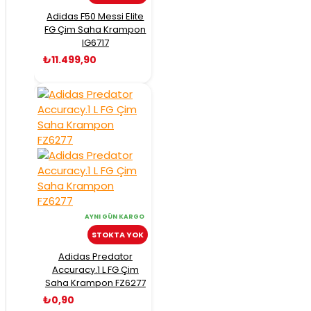
Adidas F50 Messi Elite
FG Çim Saha Krampon
IG6717
₺11.499,90
AYNI GÜN KARGO
STOKTA YOK
Adidas Predator
Accuracy.1 L FG Çim
Saha Krampon FZ6277
₺0,90