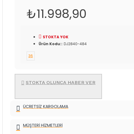
₺11.998,90
STOKTA YOK
Ürün Kodu::
DJ2840-484
36
STOKTA OLUNCA HABER VER
ÜCRETSIZ KARGOLAMA
MÜŞTERI HIZMETLERI