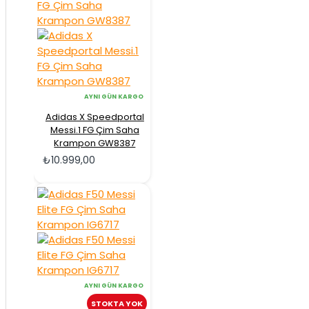
AYNI GÜN KARGO
Adidas X Speedportal
Messi.1 FG Çim Saha
Krampon GW8387
₺10.999,00
AYNI GÜN KARGO
STOKTA YOK