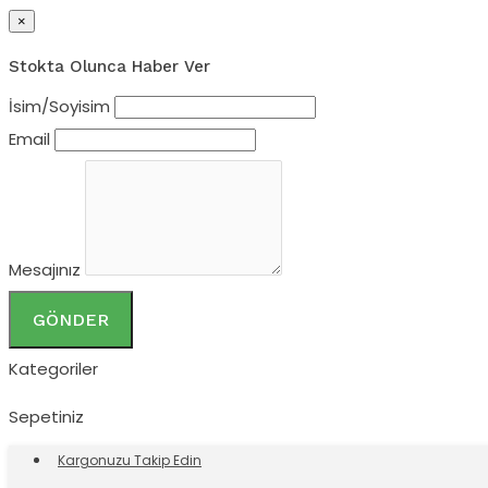
×
Stokta Olunca Haber Ver
İsim/Soyisim
Email
Mesajınız
GÖNDER
Kategoriler
Sepetiniz
Kargonuzu Takip Edin