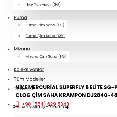
Nike Yarı Vidalı (SG)
Puma
Puma Çim Saha (FG)
Puma Çim Saha (SG)
Mizuno
Mizuno Çim Saha (FG)
Koleksiyonlar
Tüm Modeller
NIKE MERCURIAL SUPERFLY 8 ELITE SG-
Tekmelik
CLOG ÇIM SAHA KRAMPON DJ2840-4
+90 (554) 629 5043
0 yorum yapılmış.
-
Yorum Yap