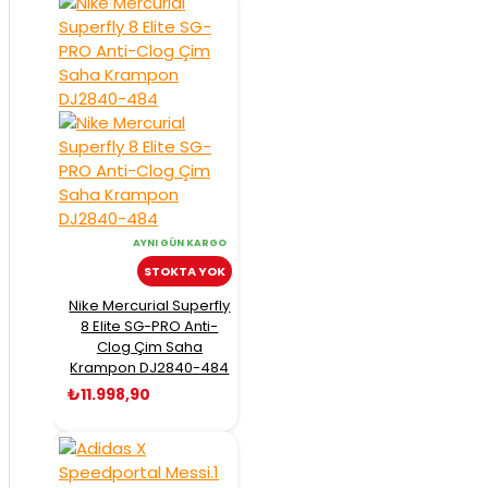
AYNI GÜN KARGO
STOKTA YOK
Nike Mercurial Superfly
8 Elite SG-PRO Anti-
Clog Çim Saha
Krampon DJ2840-484
₺11.998,90