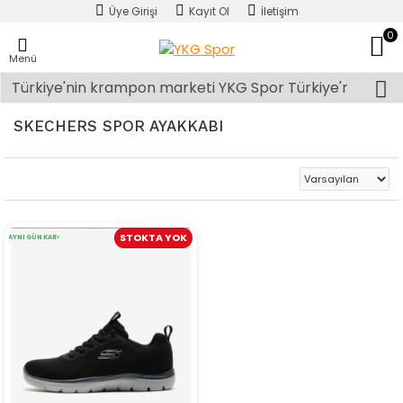
Üye Girişi
Kayıt Ol
İletişim
0
Menü
SKECHERS SPOR AYAKKABI
STOKTA YOK
AYNI GÜN KARGO